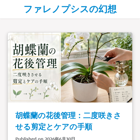
Skip to main content
ファレノプシスの幻想
胡蝶蘭の花後管理：二度咲きさ
せる剪定とケアの手順
Published on 2026年6月30日