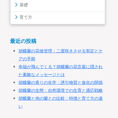
基礎
育て方
最近の投稿
胡蝶蘭の花後管理：二度咲きさせる剪定とケ
アの手順
幸福が飛んでくる？胡蝶蘭の花言葉に隠され
た素敵なメッセージとは
胡蝶蘭の香りの化学：誘引物質と進化の関係
胡蝶蘭の生態：自然環境での生育と適応戦略
胡蝶蘭と他の蘭との比較：特徴と育て方の違
い